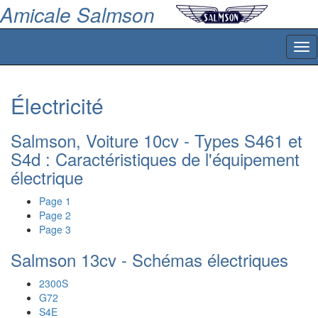
Amicale Salmson
Tog
nav
Électricité
Salmson, Voiture 10cv - Types S461 et
S4d : Caractéristiques de l'équipement
électrique
Page 1
Page 2
Page 3
Salmson 13cv - Schémas électriques
2300S
G72
S4E